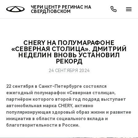
ЧЕРИ ЦЕНТР РЕГИНАС НА
СВЕРДЛОВСКОМ
CHERY НА ПОЛУМАРАФОНЕ
ОНЛАЙН СЕРВИСЫ
ПОКУПАТЕЛЯМ
ВЛАДЕЛЬЦАМ
О КОМПАНИИ
МИР CHERY
МОДЕЛИ
АКЦИИ
«СЕВЕРНАЯ СТОЛИЦА». ДМИТРИЙ
НЕДЕЛИН ВНОВЬ УСТАНОВИЛ
РЕКОРД
ВЫБОР И ПОКУПКА
СЕРВИС
АКСЕССУАРЫ
ВЫГОДЫ И АКЦИИ
ВЫБОР И ПОКУПКА
О НАС
ВСЕ МОДЕЛИ
24 СЕНТЯБРЯ 2024
КРЕДИТ И СТРАХОВАНИЕ
ЗАПЧАСТИ И АКСЕССУАРЫ
О БРЕНДЕ
КРЕДИТ
МЫ В СОЦСЕТЯХ
КРОССОВЕРЫ
22 сентября в Санкт-Петербурге состоялся
ПОДДЕРЖКА
CHERY В СОЦСЕТЯХ
ежегодный полумарафон «Северная столица»,
партнёром которого второй год подряд выступает
СЕДАНЫ
автомобильная марка CHERY, активно
CHERY CONNECT
ЛЮДИ CHERY
популяризирующая здоровый образ жизни и развитие
НОВИНКИ
инициатив в области социального вклада и
БЛАГОТВОРИТЕЛЬНОСТЬ
благотворительности в России.